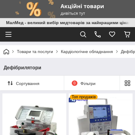
МалМед - великий вибір медтоварів за найкращими цінами
Товари та послуги
Кардіологічне обладнання
Дефіб
Дефібрилятори
Сортування
0
Фільтри
Топ продажів