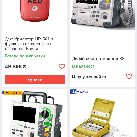
Дефібрилятор HR-501 з
функцією синхронізації
(Південна Корея)
Готово до відправки
Дефібрилятор-монітор S8
49 898
В наявності
₴
Ціну уточнюйте
Купити
Новинка