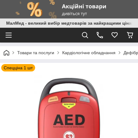
МалМед - великий вибір медтоварів за найкращими цінами
Товари та послуги
Кардіологічне обладнання
Дефіб
Спецціна 1 шт