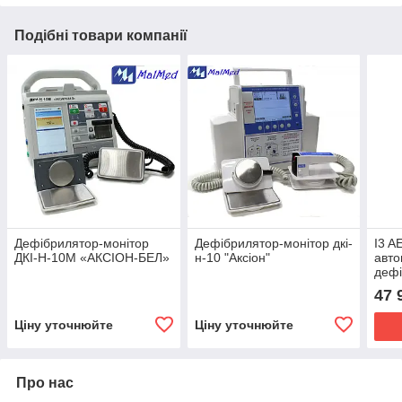
Подібні товари компанії
Дефібрилятор-монітор
Дефібрилятор-монітор дкі-
I3 A
ДКІ-Н-10М «АКСІОН-БЕЛ»
н-10 "Аксіон"
авто
деф
47 
Ціну уточнюйте
Ціну уточнюйте
Про нас