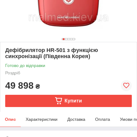
Дефібрилятор HR-501 з функцією
синхронізації (Південна Корея)
Готово до відправки
Роздріб
49 898
₴
Купити
Опис
Характеристики
Доставка
Оплата
Умови п