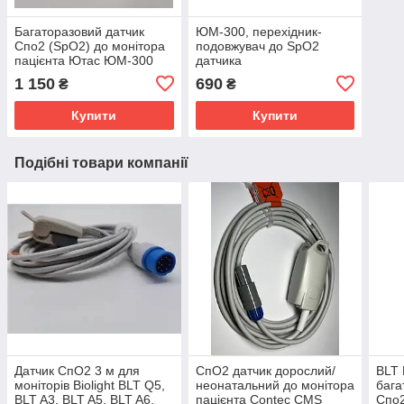
Багаторазовий датчик
ЮМ-300, перехідник-
Спо2 (SpO2) до монітора
подовжувач до SpO2
пацієнта Ютас ЮМ-300
датчика
1 150
690
₴
₴
Купити
Купити
Подібні товари компанії
Датчик СпО2 3 м для
СпО2 датчик дорослий/
BLT 
моніторів Biolight BLT Q5,
неонатальний до монітора
бага
BLT A3, BLT A5, BLT A6,
пацієнта Contec CMS
Спо2