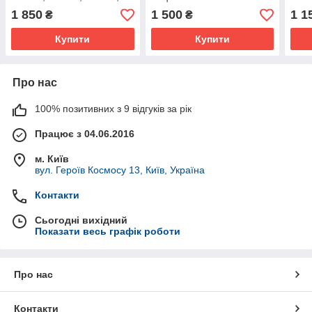
BLT A8, Dixion D6, D8
6000/6800/7000/8000/9000
1 850
1 500
1 1
₴
₴
Купити
Купити
Про нас
100% позитивних з 9 відгуків за рік
Працює з 04.06.2016
м. Київ
вул. Героїв Космосу 13, Київ, Україна
Контакти
Сьогодні вихідний
Показати весь графік роботи
Про нас
Контакти