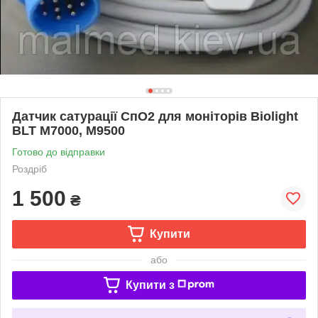
Датчик сатурації СпО2 для моніторів Biolight
BLT M7000, M9500
Готово до відправки
Роздріб
1 500
₴
Купити
або
Купити з