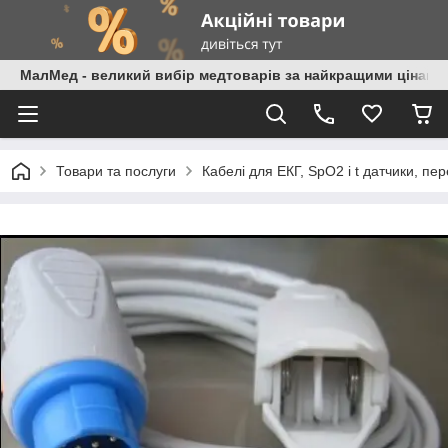
МалМед - великий вибір медтоварів за найкращими цінами
Товари та послуги
Кабелі для ЕКГ, SpO2 і t датчики, пе