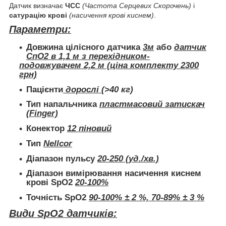
Датчик визначає
ЧСС
(
Частота Серцевих Скорочень)
і
сатурацію крові
(насичення крові киснем)
.
Параметри:
Довжина цілісного датчика
3м
або
датчик
СпО2 в 1,1 м з перехідником-
подовжувачем 2,2 м (ціна комплекту 2300
грн)
Пацієнти
дорослі
(>40 кг)
Тип напальчника
пластмасовий затискач
(Finger)
Конектор
12 піновий
Тип
Nellcor
Діапазон пульсу
20-250 (уд./хв.)
Діапазон вимірювання насичення киснем
крові SpO2
20-100%
Точність SpO2
90-100% ± 2 %, 70-89% ± 3 %
Види SpO2 датчиків: