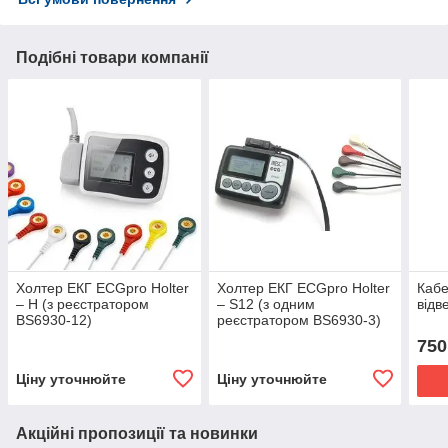
Подібні товари компанії
Холтер ЕКГ ECGpro Holter
Холтер ЕКГ ECGpro Holter
Кабе
– H (з реєстратором
– S12 (з одним
відв
BS6930-12)
реєстратором BS6930-3)
750
Ціну уточнюйте
Ціну уточнюйте
Акційні пропозиції та новинки