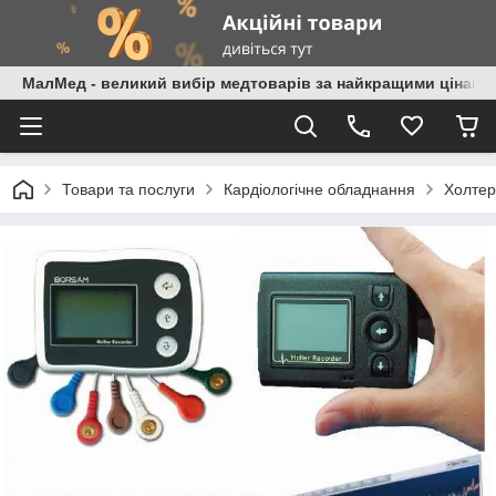
МалМед - великий вибір медтоварів за найкращими цінами
Товари та послуги
Кардіологічне обладнання
Холтер