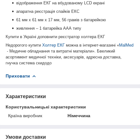
відображення ЕКГ на вбудованому LCD екрані
апаратна реєстрація спайків ЕКС
61 мм x 61 мм x 17 мм, 56 грамів з батарейкою
живлення – 1 батарейка ААА типу
Купити в Україні доповнити реєстратор холтера ЕКГ
Недорогого купити
Холтер ЕКГ
можна в інтернет-магазині «
MalMed
- Медичне обладнання та витратні матеріали»
.
Б
великий
асортимент медичної техніки, аксесуарів, адресна доставка,
гнучка система
скид
о
до
Приховати
Характеристики
Користувальницькі характеристики
Країна виробник
Німеччина
Умови доставки