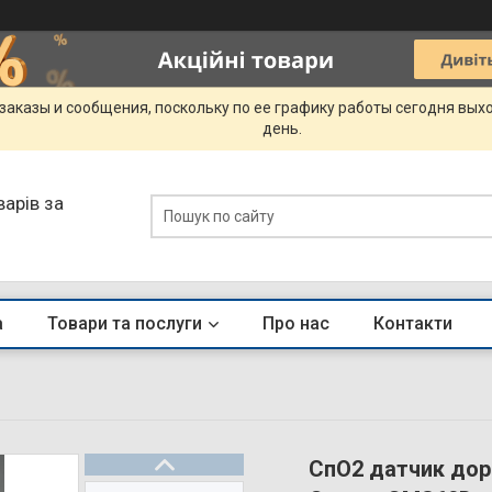
заказы и сообщения, поскольку по ее графику работы сегодня вых
день.
арів за
а
Товари та послуги
Про нас
Контакти
СпО2 датчик дор