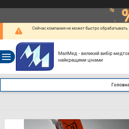
Сейчас компания не может быстро обрабатывать 
МалМед - великий вибір медтов
найкращими цінами
Головн