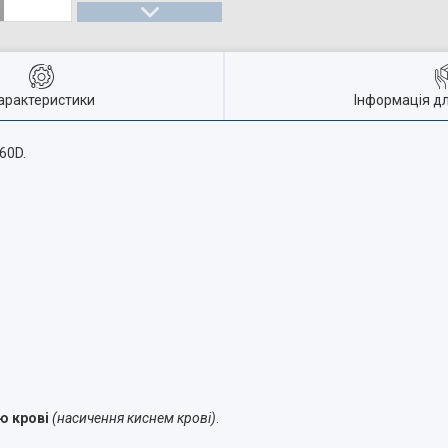
арактеристики
Інформація д
60D.
ю крові
(насичення киснем крові)
.