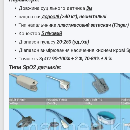
Довжина суцільного датчика
3м
пацієнтки
дорослі
(>40 кг), неонатальні
Тип
напальчника
пластмасовий затискач (Finger) 
Конектор
5 піновий
Діапазон пульсу
20-250 (уд./хв)
Діапазон вимірювання насичення киснем крові 
Точність SpO2
90-100% ± 2 %, 70-89% ± 3 %
Типи SpO2 датчиків: