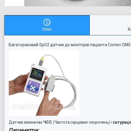
Опис
Х
Багаторазовий SpO2 датчик до моніторів пацієнта Contec CMS
Датчик визначає
ЧСС
(Частота серцевих скорочень
)
і
сатураці
Параметри: