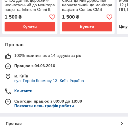
СпО2 датчик дорослий/
СпО2 датчик дорослий/
Моні
неонатальний до монітора
неонатальний до монітора
12 (
пацієнта Infinium Omni II,
пацієнта Contec CMS
ПП, 
Omni III, OmniOne,
6000/6800/7000/8000/9000
1 500
1 500
₴
₴
Infinium Infitron
Цін
Купити
Купити
Про нас
100% позитивних з 14 відгуків за рік
Працює з 04.06.2016
м. Київ
вул. Героїв Космосу 13, Київ, Україна
Контакти
Сьогодні працює з 09:00 до 18:00
Показати весь графік роботи
Про нас