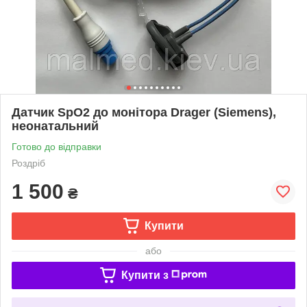
Датчик SpO2 до монітора Drager (Siemens),
неонатальний
Готово до відправки
Роздріб
1 500
₴
Купити
або
Купити з