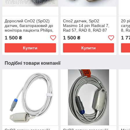
Дорослий СпО2 (SpO2)
Спо2 датчик, SpO2
20 p
датчик, багаторазовий до
Masimo 14 pin Radical 7,
сату
монітора пацієнта Philips,
Rad 57, RAD 8, RAD 87
8, R
MP20-MP90, VM4-VM8,
1 500
1 500
1 7
₴
₴
SureSigns, HeartStart
Купити
Купити
Подібні товари компанії