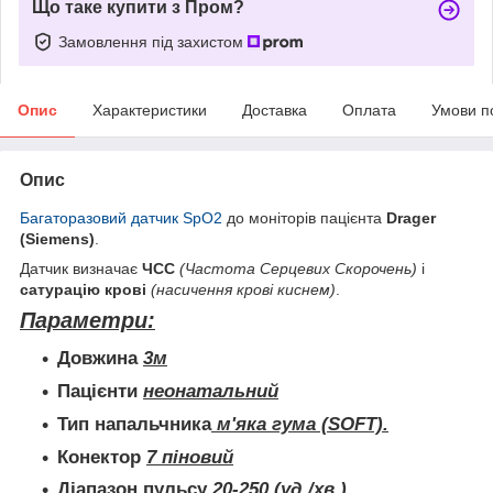
Що таке купити з Пром?
Замовлення під захистом
Опис
Характеристики
Доставка
Оплата
Умови п
Опис
Багаторазовий датчик SpO2
до моніторів пацієнта
Drager
(Siemens)
.
Датчик визначає
ЧСС
(
Частота Серцевих Скорочень)
і
сатурацію крові
(насичення крові киснем)
.
Параметри:
Довжина
3м
Пацієнти
неонатальний
Тип напальчника
м'яка гума (SOFT).
Конектор
7 піновий
Діапазон пульсу
20-250 (уд./хв.)