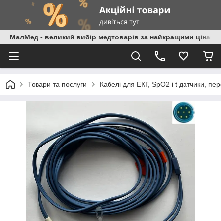
МалМед - великий вибір медтоварів за найкращими цінами
Товари та послуги
Кабелі для ЕКГ, SpO2 і t датчики, пе