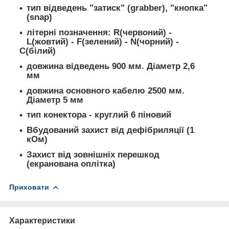
тип
відведень
"затиск" (grabber)
,
"кнопка"
(snap)
літерні позначення: R(
червоний)
-
L(
жовтий)
- F(
зелений)
- N(
чорний) -
C(
білий)
довжина відведень
900 мм
.
Діаметр
2,6
мм
довжина основного кабелю
2500 мм
.
Діаметр
5 мм
тип конектора
-
круглий
6 піновий
Вбудований
захист
від дефібриляції (1
кОм)
Захист
від зовнішніх перешкод
(
екранована
оплітка)
Приховати
Характеристики