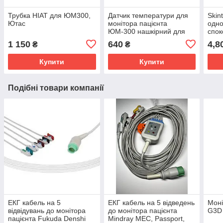
Трубка НІАТ для ЮМ300,
Датчик температури для
Skin
Ютас
монітора пацієнта
одно
ЮМ-300 нашкірний для
спо
дорослих і дітей
1 150
640
4,8
₴
₴
(неонотальний)
Купити
Купити
Подібні товари компанії
ЕКГ кабель на 5
ЕКГ кабель на 5 відведень
Моні
відвідувань до монітора
до монітора пацієнта
G3D
пацієнта Fukuda Denshi
Mindray MEC, Passport,