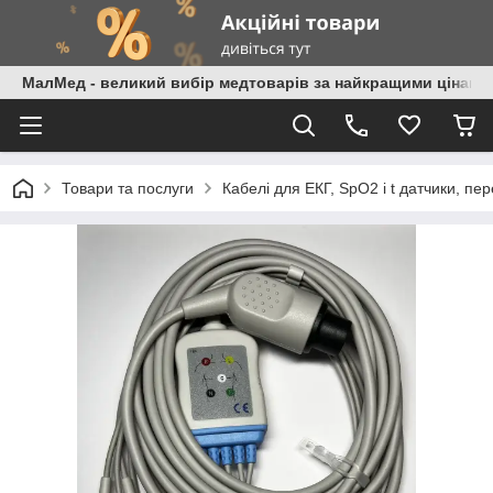
МалМед - великий вибір медтоварів за найкращими цінами
Товари та послуги
Кабелі для ЕКГ, SpO2 і t датчики, пе