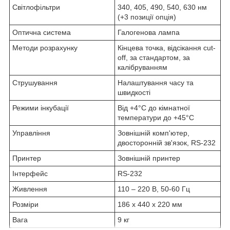
Світлофільтри
340, 405, 490, 540, 630 нм
(+3 позиції опція)
Оптична система
Галогенова лампа
Методи розрахунку
Кінцева точка, відсікання cut-
off, за стандартом, за
калібруванням
Струшування
Налаштування часу та
швидкості
Режими інкубації
Від +4°С до кімнатної
температури до +45°С
Управління
Зовнішній комп'ютер,
двосторонній зв'язок, RS-232
Принтер
Зовнішній принтер
Інтерфейс
RS-232
Живлення
110 – 220 В, 50-60 Гц
Розміри
186 х 440 х 220 мм
Вага
9 кг