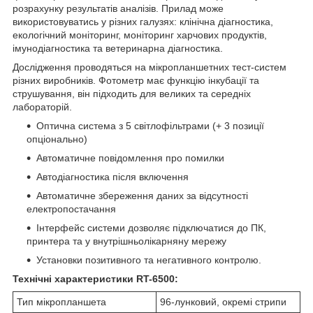
розрахунку результатів аналізів. Прилад може
використовуватись у різних галузях: клінічна діагностика,
екологічний моніторинг, моніторинг харчових продуктів,
імунодіагностика та ветеринарна діагностика.
Дослідження проводяться на мікропланшетних тест-систем
різних виробників. Фотометр має функцію інкубації та
струшування, він підходить для великих та середніх
лабораторій.
Оптична система з 5 світлофільтрами (+ 3 позиції
опціонально)
Автоматичне повідомлення про помилки
Автодіагностика після включення
Автоматичне збереження даних за відсутності
електропостачання
Інтерфейс системи дозволяє підключатися до ПК,
принтера та у внутрішньолікарняну мережу
Установки позитивного та негативного контролю.
Технічні характеристики RT-6500:
Тип мікропланшета
96-лунковий, окремі стрипи