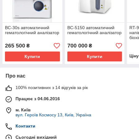
BC-30s автоматичний
BC-5150 автоматичний
RT-9
гематологічний аналізатор
гематологічний аналізатор
напі
біох
265 500
700 000
₴
₴
Цін
Купити
Купити
Про нас
100% позитивних з 14 відгуків за рік
Працює з 04.06.2016
м. Київ
вул. Героїв Космосу 13, Київ, Україна
Контакти
Сьогодні вихідний