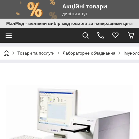
МалМед - великий вибір медтоварів за найкращими цінами
Товари та послуги
Лабораторне обладнання
Імуноло