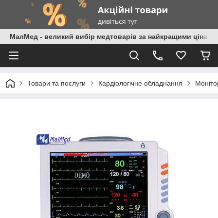
МалМед - великий вибір медтоварів за найкращими цінами
Товари та послуги
Кардіологічне обладнання
Моніто