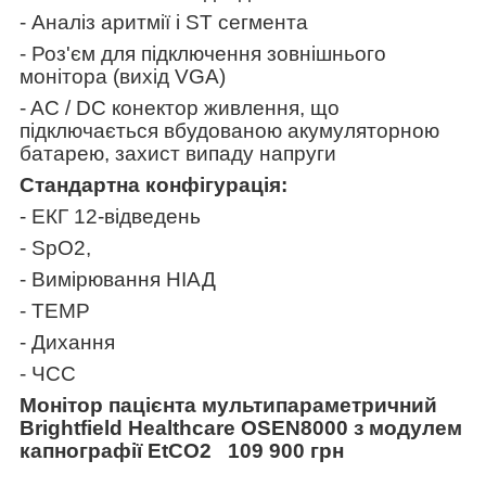
- Аналіз аритмії і ST сегмента
- Роз'єм для підключення зовнішнього
монітора (вихід VGA)
- AC / DC конектор живлення, що
підключається вбудованою акумуляторною
батарею, захист випаду напруги
Стандартна конфігурація:
- ЕКГ 12-відведень
- SpO
2
,
- Вимірювання НІАД
- TEMP
- Дихання
- ЧСС
Монітор пацієнта мультипараметричний
Brightfield Healthcare OSEN8000 з модулем
капнографії EtCO
2
109 900
грн