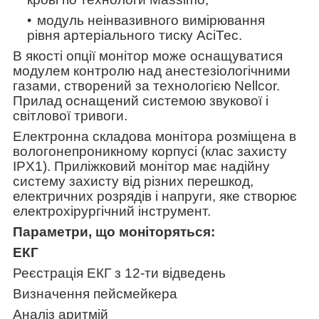
модуль неінвазивного вимірювання
рівня артеріального тиску АсіТес.
В якості опції монітор може оснащуватися
модулем контролю над анестезіологічними
газами, створений за технологією Nellcor.
Прилад оснащений системою звукової і
світлової тривоги.
Електронна складова монітора розміщена в
вологонепроникному корпусі (клас захисту
IPX1). Приліжковий монітор має надійну
систему захисту від різних перешкод,
електричних розрядів і напруги, яке створює
електрохірургічний інструмент.
Параметри, що моніторяться:
ЕКГ
Реєстрація ЕКГ з 12-ти відведень
Визначення пейсмейкера
Аналіз аритмій