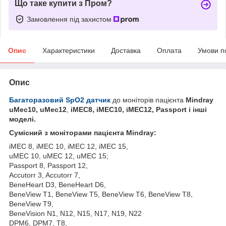
Що таке купити з Пром?
Замовлення під захистом
Опис
Характеристики
Доставка
Оплата
Умови п
Опис
Багаторазовий SpO2 датчик
до моніторів пацієнта
Mindray
uMec10, uMec12
,
iMEC8, iMEC10, iMEC12, Passport і інші
моделі.
Сумісний з моніторами пацієнта Mindray:
iMEC 8, iMEC 10, iMEC 12, iMEC 15,
uMEC 10, uMEC 12, uMEC 15;
Passport 8, Passport 12,
Accutorr 3, Accutorr 7,
BeneHeart D3, BeneHeart D6,
BeneView T1, BeneView T5, BeneView T6, BeneView T8,
BeneView T9,
BeneVision N1, N12, N15, N17, N19, N22
DPM6, DPM7, T8,