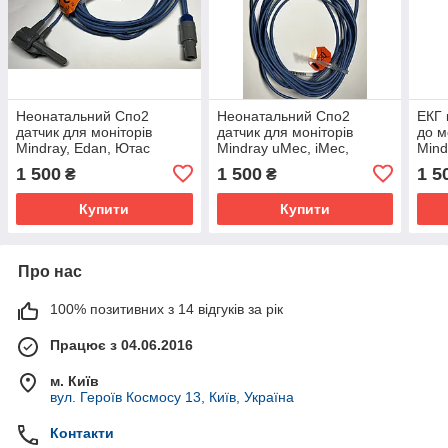
Неонатальний Спо2
Неонатальний Спо2
ЕКГ 
датчик для моніторів
датчик для моніторів
до м
Mindray, Edan, Ютас
Mindray uMec, iMec,
Mind
ЮМ-300, 6 пін
Passport, BeneHeart,
Bene
1 500
1 500
1 5
₴
₴
BeneView
ePM
Купити
Купити
Про нас
100% позитивних з 14 відгуків за рік
Працює з 04.06.2016
м. Київ
вул. Героїв Космосу 13, Київ, Україна
Контакти