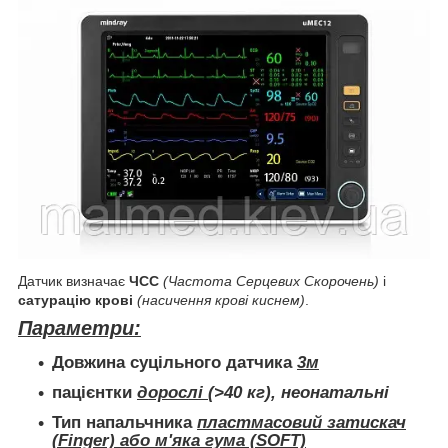
Датчик визначає
ЧСС
(
Частота Серцевих Скорочень)
і
сатурацію крові
(насичення крові киснем)
.
Параметри:
Довжина суцільного датчика
3м
пацієнтки
дорослі
(>40 кг), неонатальні
Тип
напальчника
пластмасовий затискач
(Finger) або м'яка гума (SOFT)