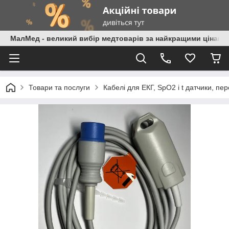
МалМед - великий вибір медтоварів за найкращими цінами
Товари та послуги
Кабелі для ЕКГ, SpO2 і t датчики, пе