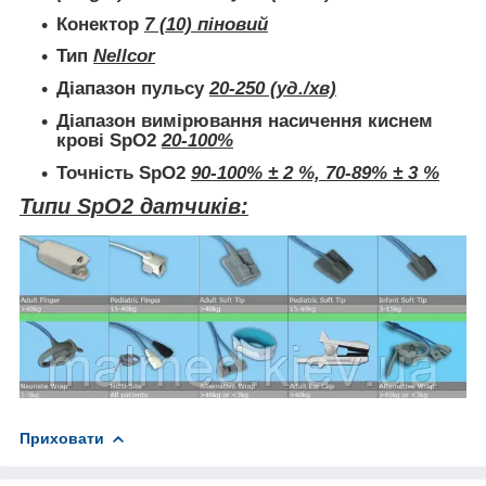
Конектор
7 (10) піновий
Тип
Nellcor
Діапазон пульсу
20-250 (уд./хв)
Діапазон вимірювання насичення киснем
крові SpO2
20-100%
Точність SpO2
90-100% ± 2 %, 70-89% ± 3 %
Типи SpO2 датчиків:
Приховати