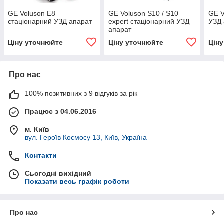
GE Voluson E8
GE Voluson S10 / S10
GE V
стаціонарний УЗД апарат
expert стаціонарний УЗД
УЗД 
апарат
Ціну уточнюйте
Ціну уточнюйте
Цін
Про нас
100% позитивних з 9 відгуків за рік
Працює з 04.06.2016
м. Київ
вул. Героїв Космосу 13, Київ, Україна
Контакти
Сьогодні вихідний
Показати весь графік роботи
Про нас