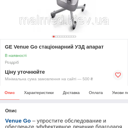
GE Venue Go стаціонарний УЗД апарат
В наявності
Роздріб
Ціну уточнюйте
Мінімальна сума замовлення на сайті — 500 ₴
Опис
Характеристики
Доставка
Оплата
Умови п
Опис
Venue Go
– упростите обследование и
обеспечьте эффективное лечение благодаря