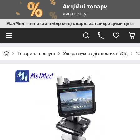
МалМед - великий вибір медтоварів за найкращими цінами
Товари та послуги
Ультразвукова діагностика: УЗД
У