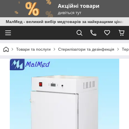
МалМед - великий вибір медтоварів за найкращими цінами
Товари та послуги
Стерилізатори та дезінфекція
Тер