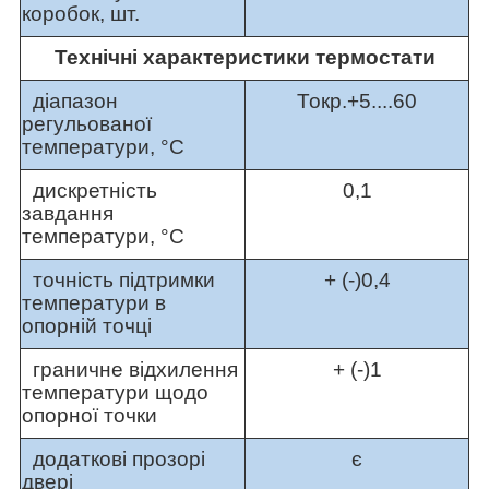
коробок, шт.
Технічні характеристики термостати
діапазон
Токр.+5....60
регульованої
температури, °C
дискретність
0,1
завдання
температури, °C
точність підтримки
+ (-)0,4
температури в
опорній точці
граничне відхилення
+ (-)1
температури щодо
опорної точки
додаткові прозорі
є
двері