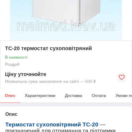
ТС-20 термостат сухоповітряний
В наявності
Роздріб
Ціну уточнюйте
Мінімальна сума замовлення на сайті — 500 ₴
Опис
Характеристики
Доставка
Оплата
Умови п
Опис
Термостат сухоповітряний ТС-20
—
призначений для отримання та підтримки