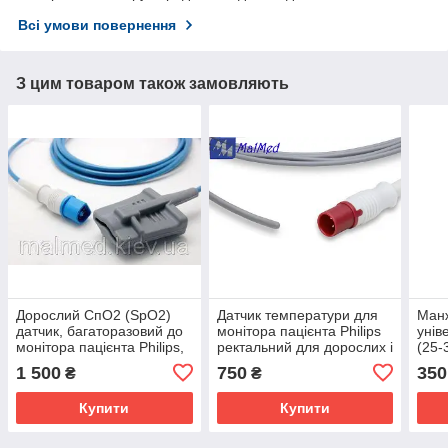
Всі умови повернення
З цим товаром також замовляють
Дорослий СпО2 (SpO2)
Датчик температури для
Ман
датчик, багаторазовий до
монітора пацієнта Philips
унів
монітора пацієнта Philips,
ректальний для дорослих і
(25-
MP20-MP90, VM4-VM8,
дітей (неонотальний)
1 500
750
350
₴
₴
SureSigns, HeartStart
Купити
Купити