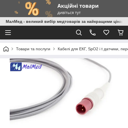
МалМед - великий вибір медтоварів за найкращими цінами
Товари та послуги
Кабелі для ЕКГ, SpO2 і t датчики, пе