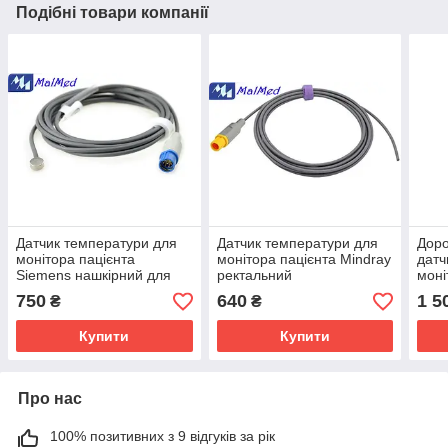
Подібні товари компанії
Датчик температури для
Датчик температури для
Дор
монітора пацієнта
монітора пацієнта Mindray
датч
Siemens нашкірний для
ректальний
моні
дорослих і дітей
MP2
750
640
1 5
₴
₴
(неонотальний)
Sure
Купити
Купити
Про нас
100% позитивних з 9 відгуків за рік