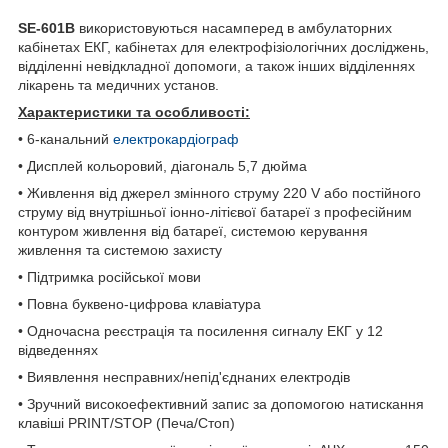
SE-601В
використовуються насамперед в амбулаторних
кабінетах ЕКГ, кабінетах для електрофізіологічних досліджень,
відділенні невідкладної допомоги, а також інших відділеннях
лікарень та медичних установ.
Характеристики та особливості:
•
6-канальний
електрокардіограф
•
Дисплей кольоровий, діагональ 5,7 дюйма
•
Живлення від джерел змінного струму 220 V або постійного
струму від внутрішньої іонно-літієвої батареї з професійним
контуром живлення від батареї, системою керування
живлення та системою захисту
•
Підтримка російської мови
•
Повна буквено-цифрова клавіатура
•
Одночасна реєстрація та посилення сигналу ЕКГ у 12
відведеннях
•
Виявлення несправних/непід'єднаних електродів
•
Зручний високоефективний запис за допомогою натискання
клавіші PRINT/STOP (Печа/Стоп)