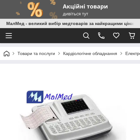
МалМед - великий вибір медтоварів за найкращими цінами
Товари та послуги
Кардіологічне обладнання
Електр