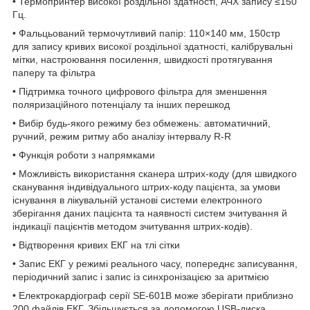
•
Термопринтер високої роздільної здатності, АЧХ запису ≤150
Гц.
•
Фальцьований термочутливий папір: 110×140 мм, 150стр
для запису кривих високої роздільної здатності, калібрувальні
мітки, настроювання посилення, швидкості протягування
паперу та фільтра
•
Підтримка точного цифрового фільтра для зменшення
поляризаційного потенціалу та інших перешкод
•
Вибір будь-якого режиму без обмежень: автоматичний,
ручний, режим ритму або аналізу інтервалу R-R
•
Функція роботи з напрямками
•
Можливість використання сканера штрих-коду (для швидкого
сканування індивідуального штрих-коду пацієнта, за умови
існування в лікувальній установі системи електронного
зберігання даних пацієнта та наявності систем зчитування й
індикації пацієнтів методом зчитування штрих-кодів).
•
Відтворення кривих ЕКГ на тлі сітки
•
Запис ЕКГ у режимі реального часу, попереднє записування,
періодичний запис і запис із синхронізацією за аритмією
•
Електрокардіограф серії SE-601В може зберігати приблизно
200 файлів ЕКГ. Збільшується за допомогою USB-диска