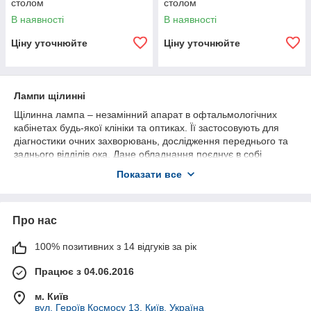
столом
столом
В наявності
В наявності
Ціну уточнюйте
Ціну уточнюйте
Лампи щілинні
Щілинна лампа – незамінний апарат в офтальмологічних
кабінетах будь-якої клініки та оптиках. Її застосовують для
діагностики очних захворювань, дослідження переднього та
заднього відділів ока. Дане обладнання поєднує в собі
інтенсивне джерело світла та бінокулярний мікроскоп.
Показати все
В інтернет-магазині "Малмед" представлений широкий
асортимент професійного офтальмологічного обладнання. У
вас є чудова можливість купити якісні щілинні лампи від
Про нас
провідних виробників за невисокою ціною.
100% позитивних з 14 відгуків за рік
Працює з 04.06.2016
м. Київ
вул. Героїв Космосу 13, Київ, Україна