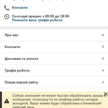
Контакти
Сьогодні працює з 09:00 до 18:00
Показати весь графік роботи
Про нас
Контакти
Доставка та оплата
Графік роботи
Повна версія сайту
Сайт створено на маркетплейсі
Prom.ua
Сейчас компания не может быстро обрабатывать заказы и
сообщения, поскольку по ее графику работы сегодня
выходной. Ваша заявка будет обработана в ближайший
Політика конфіденційності
рабочий день.