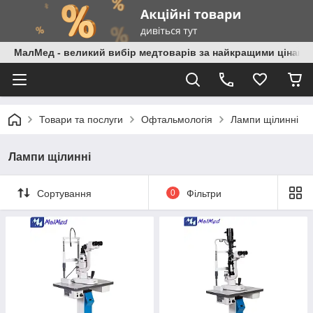
МалМед - великий вибір медтоварів за найкращими цінами
Товари та послуги
Офтальмологія
Лампи щілинні
Лампи щілинні
Сортування
0
Фільтри