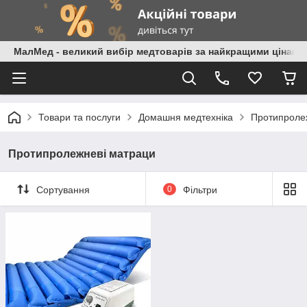
МалМед - великий вибір медтоварів за найкращими цінами
Товари та послуги
Домашня медтехніка
Протипроле
Протипролежневі матраци
Сортування
0
Фільтри