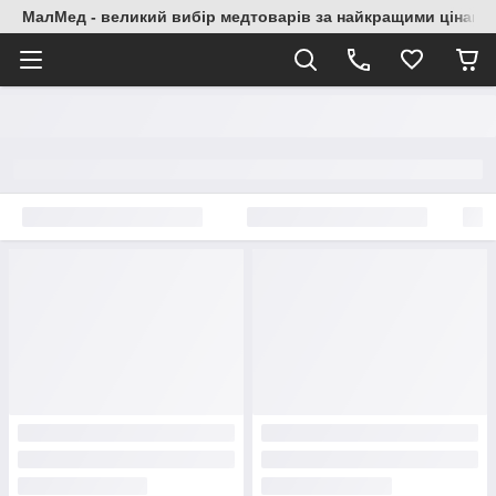
МалМед - великий вибір медтоварів за найкращими цінами