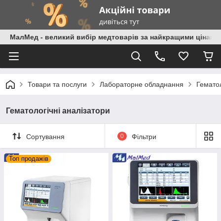
МалМед - великий вибір медтоварів за найкращими цінами
Товари та послуги
Лабораторне обладнання
Гематол
Гематологічні аналізатори
Сортування
0
Фільтри
Топ продажів