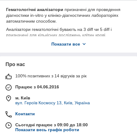
Гематологічні аналізатори
призначені для проведення
діагностики in-vitro у клініко-діагностичних лабораторіях
автоматичним способом.
Аналізатори гематологічні бувають на 3 diff чи 5 diff і
призначені для кількісних досліджень клітин крові.
Аналізатори 3 diff використовуються для динамічного
Показати все
спостереження (моніторингу) за станом лейкоцитарної
формули, в той час як аналізатори 5 diff дозволяють
провести скринінг норми і патології, скоротити ручний
Про нас
підрахунок лейкоцитарної формули і підвищити точність
диференціального підрахунку лейкоцитів.
100% позитивних з 14 відгуків за рік
Гематологічні автоматичні 3 diff аналізатори
Працює з 04.06.2016
3 diff аналізатор виконує підрахунок формених елементів
крові та диференціювання лейкоцитів на 3 субпопуляції. Дані
м. Київ
прилади стануть чудовим рішенням для медичних закладів із
вул. Героїв Космосу 13, Київ, Україна
невеликим потоком пацієнтів.
Контакти
Особливості:
Виконують усі необхідні гематологічні дослідження
Сьогодні працює з 09:00 до 18:00
Показати весь графік роботи
Прості у використанні та обслуговуванні. Мають