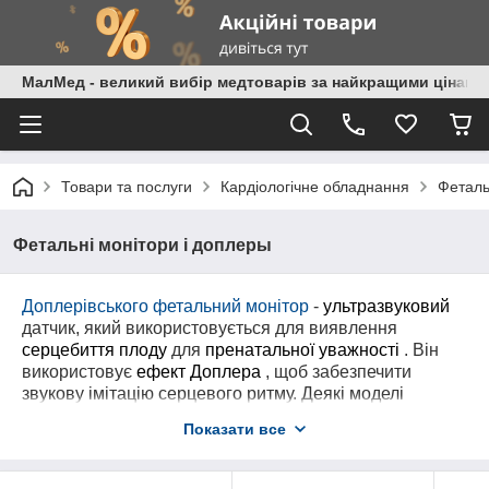
МалМед - великий вибір медтоварів за найкращими цінами
Товари та послуги
Кардіологічне обладнання
Феталь
Фетальні монітори і доплеры
Доплерівського фетальний монітор
-
ультразвуковий
датчик, який використовується для виявлення
серцебиття плоду
для
пренатальної уважності
. Він
використовує
ефект Доплера
, щоб забезпечити
звукову імітацію серцевого ритму. Деякі моделі
фетальних моніторів також відображають
частоту
Показати все
серцевих скорочень
в ударах в хвилину (BPM)