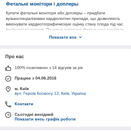
Фетальні монітори і доплеры
Купити фетальні монітори або доплеры – придбати
вузькоспеціалізовані кардіологічні прилади, що дозволяють
виконувати кардиотографическую оцінку стану плода під час
вагітності та пологів. Основне завдання фетального монітора
– реєстрація серцевих ритмів і рухів плоду.
Показати все
Ось чому без пристрою не обійтися в жіночих консультаціях,
клініках, пологових будинках, при амбулаторному обстеженні
вагітних жінок.
Про нас
Компанія Малмед
пропонує купити найкращі в Києві та
Україні фетальні прилади, обладнані функцією
100% позитивних з 14 відгуків за рік
автоматичного аналізу показань, що дає можливість
Працює з 04.06.2016
оперативно проводити дослідження і отримувати результати
навіть при використанні пристрою молодшим
м. Київ
медперсоналом.
вул. Героїв Космосу 13, Київ, Україна
Деякі сучасні монітори можуть одночасно реєструвати два
плода і виводити результати на екран роздільно. Ціна на
Контакти
фетальні монітори багато в чому залежить від наявності
додаткових функцій.
Сьогодні вихідний
Показати весь графік роботи
Як працює фетальний монітор
Принцип роботи фетальних моніторів заснований на