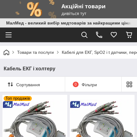
МалМед - великий вибір медтоварів за найкращими цінами
Товари та послуги
Кабелі для ЕКГ, SpO2 і t датчики, пе
Кабель ЕКГ і холтеру
Сортування
0
Фільтри
Топ продажів