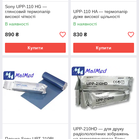
Sony UPP-110 HG —
глянсовий термопапір
UPP-110 HA — термопапір
високої чіткості
дуже високої щільності
В наявності
В наявності
890
830
₴
₴
Купити
Купити
UPP-210HD — для друку
радіолологічних зображень
Пленка Sony UPT-210BL
на термопринтерах Sony: