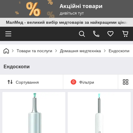
МалМед - великий вибір медтоварів за найкращими цінами
Товари та послуги
Домашня медтехніка
Ендоскопи
Ендоскопи
Сортування
0
Фільтри